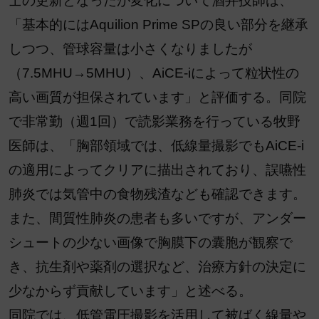
士の更新となったが変化について酒井技師は、
「基本的にはAquilion Prime SPの良い部分を継承
しつつ、管球容量は小さくなりましたが
（7.5MHU→5MHU）、AiCE-iによって粒状性の
高い画質が担保されています」と評価する。同院
で非常勤（週1回）で読影業務を行っている牧野
医師は、「胸部領域では、低線量撮影でもAiCE-i
の適用によってクリアに描出されており、誤嚥性
肺炎では気管中の食物残渣なども確認できます。
また、間質性肺炎の患者も多いですが、アンダー
シュートの少ない画像で胸膜下の囊胞が観察で
き、抗生剤や薬剤の選択など、治療方針の決定に
少なからず貢献しています」と述べる。
同院では、低管電圧撮影を活用して被ばく線量や