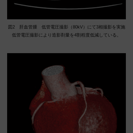
図2 肝血管腫 低管電圧撮影（80kV）にて3相撮影を実施
低管電圧撮影により造影剤量を4割程度低減している。