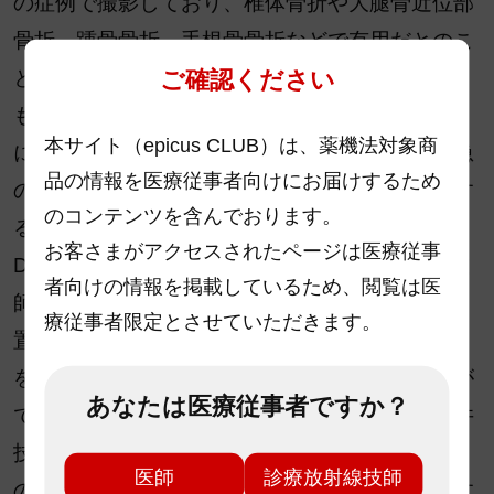
の症例で撮影しており、椎体骨折や大腿骨近位部
骨折、踵骨骨折、手根骨骨折などで有用だとのこ
とだ。整形外科領域のDECTについては牧野医師
ご確認ください
も、「DECTで骨髄浮腫が明瞭に描出できるよう
本サイト（epicus CLUB）は、薬機法対象商
になって、圧迫骨折や大腿骨頭の頸部骨折、緊急
品の情報を医療従事者向けにお届けするため
の腰椎ヘルニアなどの診断に有用です」と評価す
のコンテンツを含んでおります。
る。
お客さまがアクセスされたページは医療従事
DECT撮影は前機種の時から行っていたが酒井技
者向けの情報を掲載しているため、閲覧は医
師は、「Aquilion Serveでは、AiCE-iと非剛体位
療従事者限定とさせていただきます。
置合わせによって1回の撮影で診断が可能な画像
を得ることができるようになり、安心して検査が
あなたは医療従事者ですか？
できるようになりました」と述べる。また、酒井
技師は、「VNCa画像は、救急の当直で整形外科
医師
診療放射線技師
の専門医以外が担当する場合に骨折がわかりやす