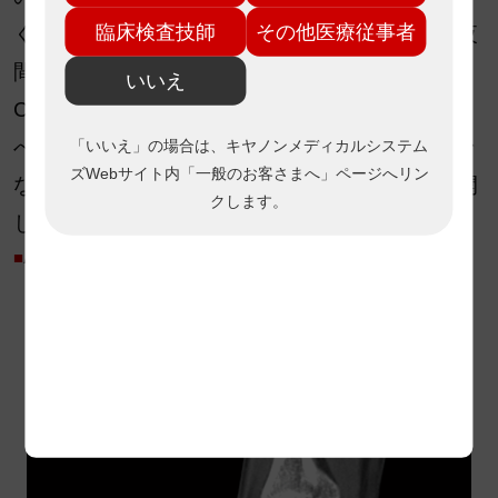
臨床検査技師
その他医療従事者
く、入院などの的確な判断が可能です。休日や夜
間は緊急でMRIを撮ることが難しいこともあり、
いいえ
CTで対応できるメリットは大きいですね」と述
べる。DECTについては、今後、整形外科だけで
「いいえ」の場合は、キヤノンメディカルシステム
ズWebサイト内
「一般のお客さまへ」ページへリン
なく口腔外科での骨折や出血の判定などにも展開
クします。
していきたいと酒井技師は言う。
■
Aquilion Serveによる臨床画像
a